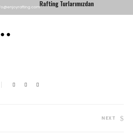
Rafting Turlarımızdan
fo@enjoyrafting.com
Ana Sayfa
Turlar
Biz Kimiz
NEXT